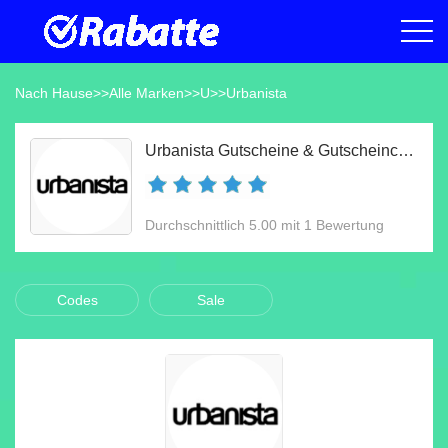
Nach Hause
>>
Alle Marken
>>
U
>>
Urbanista
Urbanista Gutscheine & Gutscheincodes Aug 2026
Durchschnittlich 5.00 mit 1 Bewertung
Codes
Sale