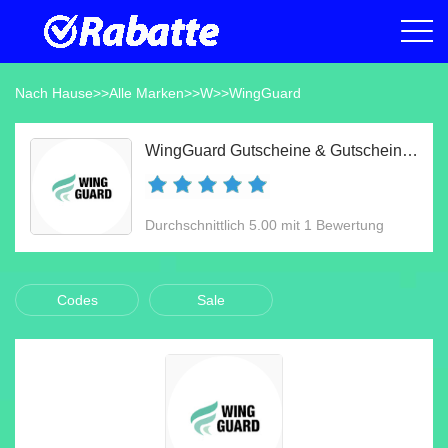
Nach Hause
>>
Alle Marken
>>
W
>>
WingGuard
WingGuard Gutscheine & Gutscheincodes Aug 2026
Durchschnittlich 5.00 mit 1 Bewertung
Codes
Sale