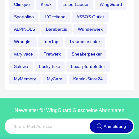
Clinique
Klook
Estee Lauder
WingGuard
Sportolino
L'Occitane
ASSOS Outlet
ALPINOLS
Barebarcis
Wunderwerk
Wrangler
TomTop
Traumeinrichter
vary vace
Tretwerk
Sneakerpeeker
Salewa
Lucky Bike
Lexa-pferdefutter
MyMemory
MyCare
Kamin-Store24
Newsletter für WingGuard Gutscheine Abonnieren
Anmeldung