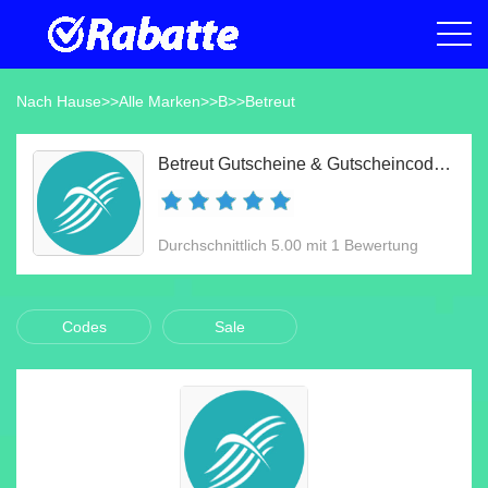
Nach Hause
>>
Alle Marken
>>
B
>>
Betreut
Betreut Gutscheine & Gutscheincodes Aug 2026
Durchschnittlich 5.00 mit 1 Bewertung
Codes
Sale