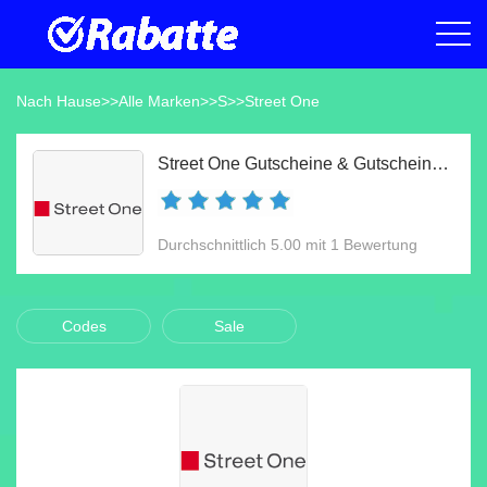
Nach Hause
>>
Alle Marken
>>
S
>>
Street One
Street One Gutscheine & Gutscheincodes Aug 2026
Durchschnittlich 5.00 mit 1 Bewertung
Codes
Sale