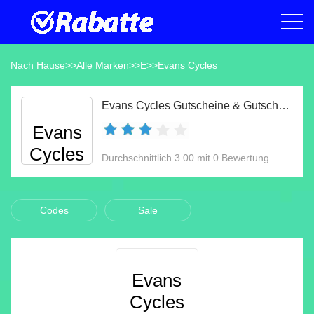
Nach Hause
>>
Alle Marken
>>
E
>>
Evans Cycles
Evans Cycles Gutscheine & Gutscheincodes Aug 2026
Evans
Cycles
Durchschnittlich 3.00 mit 0 Bewertung
Codes
Sale
Evans
Cycles