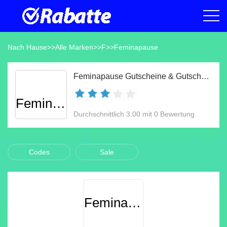
Nach Hause
>>
Alle Marken
>>
F
>>
Feminapause
Feminapause Gutscheine & Gutscheincodes Aug 2026
Feminapause
Durchschnittlich 3.00 mit 0 Bewertung
Codes
Sale
Feminapause