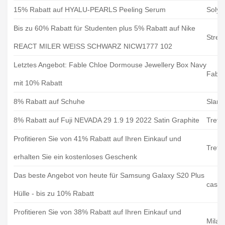
15% Rabatt auf HYALU-PEARLS Peeling Serum
Solyp
Bis zu 60% Rabatt für Studenten plus 5% Rabatt auf Nike
Stree
REACT MILER WEISS SCHWARZ NICW1777 102
Letztes Angebot: Fable Chloe Dormouse Jewellery Box Navy
Fable
mit 10% Rabatt
8% Rabatt auf Schuhe
Slam
8% Rabatt auf Fuji NEVADA 29 1.9 19 2022 Satin Graphite
Tretw
Profitieren Sie von 41% Rabatt auf Ihren Einkauf und
Tretw
erhalten Sie ein kostenloses Geschenk
Das beste Angebot von heute für Samsung Galaxy S20 Plus
casea
Hülle - bis zu 10% Rabatt
Profitieren Sie von 38% Rabatt auf Ihren Einkauf und
Milan