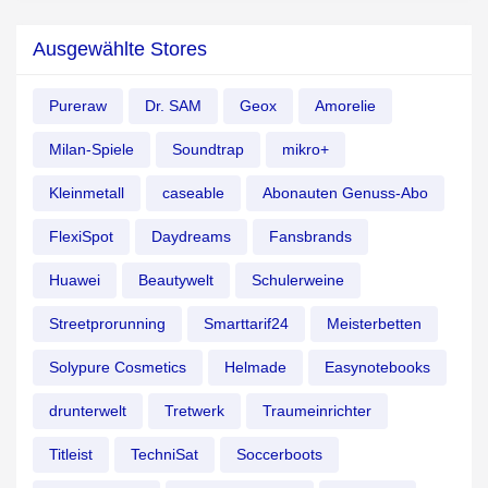
Ausgewählte Stores
Pureraw
Dr. SAM
Geox
Amorelie
Milan-Spiele
Soundtrap
mikro+
Kleinmetall
caseable
Abonauten Genuss-Abo
FlexiSpot
Daydreams
Fansbrands
Huawei
Beautywelt
Schulerweine
Streetprorunning
Smarttarif24
Meisterbetten
Solypure Cosmetics
Helmade
Easynotebooks
drunterwelt
Tretwerk
Traumeinrichter
Titleist
TechniSat
Soccerboots