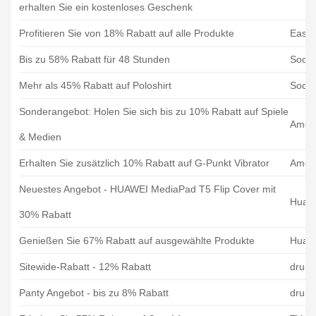
erhalten Sie ein kostenloses Geschenk
Profitieren Sie von 18% Rabatt auf alle Produkte
Easy
Bis zu 58% Rabatt für 48 Stunden
Socce
Mehr als 45% Rabatt auf Poloshirt
Socce
Sonderangebot: Holen Sie sich bis zu 10% Rabatt auf Spiele
Amore
& Medien
Erhalten Sie zusätzlich 10% Rabatt auf G-Punkt Vibrator
Amore
Neuestes Angebot - HUAWEI MediaPad T5 Flip Cover mit
Huaw
30% Rabatt
Genießen Sie 67% Rabatt auf ausgewählte Produkte
Huaw
Sitewide-Rabatt - 12% Rabatt
drunt
Panty Angebot - bis zu 8% Rabatt
drunt