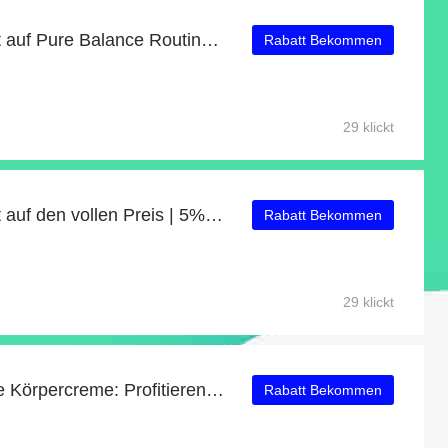
Erhalten Sie 44% Rabatt auf Pure Balance Routine Breeze Toner
Rabatt Bekommen
29 klickt
Erhalten Sie 57% Rabatt auf den vollen Preis | 5% Rabatt auf Aloé Splash Erfrischendes Duschgel
Rabatt Bekommen
29 klickt
Cara Cozy Schimmernde Körpercreme: Profitieren Sie von 58% Rabatt auf Ihren Einkauf
Rabatt Bekommen