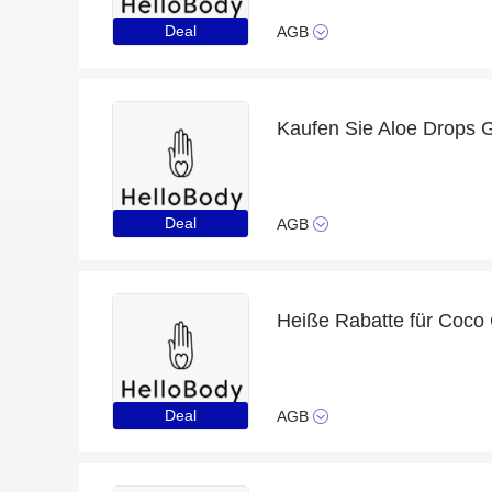
Deal
AGB
Deal
AGB
Heiße Rabatte für Coco
Deal
AGB