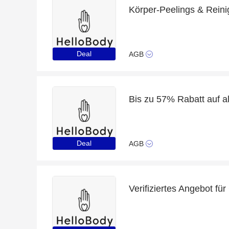
Körper-Peelings & Reini
Deal
AGB
Deal
AGB