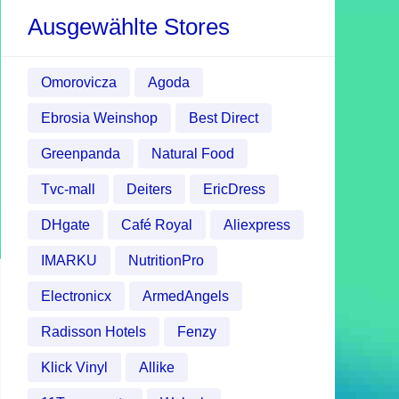
Ausgewählte Stores
Omorovicza
Agoda
Ebrosia Weinshop
Best Direct
Greenpanda
Natural Food
Tvc-mall
Deiters
EricDress
DHgate
Café Royal
Aliexpress
IMARKU
NutritionPro
Electronicx
ArmedAngels
Radisson Hotels
Fenzy
Klick Vinyl
Allike