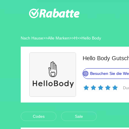
Nach Hause
>>
Alle Marken
>>
H
>>
Hello Body
Hello Body Gutsc
Besuchen Sie die We
Dur
Codes
Sale