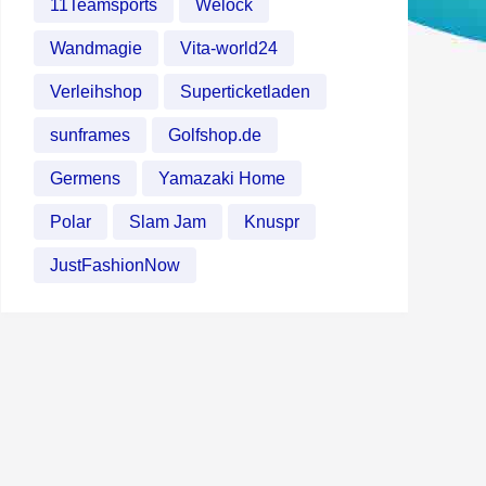
11Teamsports
Welock
Wandmagie
Vita-world24
Verleihshop
Superticketladen
sunframes
Golfshop.de
Germens
Yamazaki Home
Polar
Slam Jam
Knuspr
JustFashionNow