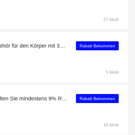
27 klickt
Neuestes Angebot - Zubehör für den Körper mit 30% Rabatt
Rabatt Bekommen
5 klickt
Geben Sie aus und erhalten Sie mindestens 9% Rabatt für Coco Pure Detox Gesichts Peeling
Rabatt Bekommen
16 klickt