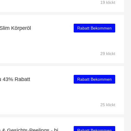
19 klickt
lim Körperöl
Rabatt Bekommen
29 klickt
zu 43% Rabatt
Rabatt Bekommen
25 klickt
Sonderrabatt für Masken & Gesichts-Peelings - bis zu 50% Rabatt
Rabatt Bekommen