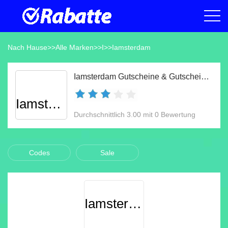
Nach Hause
>>
Alle Marken
>>
I
>>
Iamsterdam
Iamsterdam Gutscheine & Gutscheincodes Aug 2026
Iamsterdam
Durchschnittlich 3.00 mit 0 Bewertung
Codes
Sale
Iamsterdam