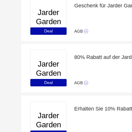
Geschenk für Jarder Gar
Jarder
Garden
Furniture
Deal
AGB
Jarder
Garden
Furniture
Deal
AGB
Jarder
Garden