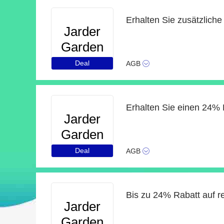
Jarder
Garden
Furniture
Deal
AGB
Jarder
Garden
Furniture
Deal
AGB
Bis zu 24% Rabatt auf re
Jarder
Garden