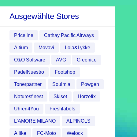
Ausgewählte Stores
Priceline
Cathay Pacific Airways
Altium
Movavi
Lola&Lykke
O&O Software
AVG
Greenice
PadelNuestro
Footshop
Tonerpartner
Soulmia
Powgen
Naturesfinest
Skiset
Horzefix
Uhren4You
Freshlabels
L'AMORE MILANO
ALPINOLS
Allike
FC-Moto
Welock