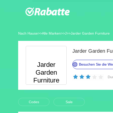
Nach Hause
>>
Alle Marken
>>
J
>>
Jarder Garden Furniture
Jarder
Besuchen Sie die We
Garden
Dur
Furniture
Codes
Sale