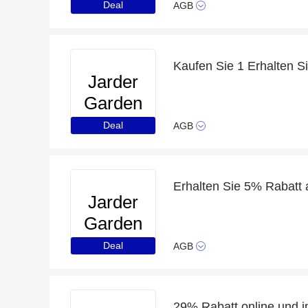
Furniture
Deal
AGB
Jarder
Garden
Furniture
Deal
AGB
Erhalten Sie 5% Rabatt 
Jarder
Garden
Furniture
Deal
AGB
29% Rabatt online und 