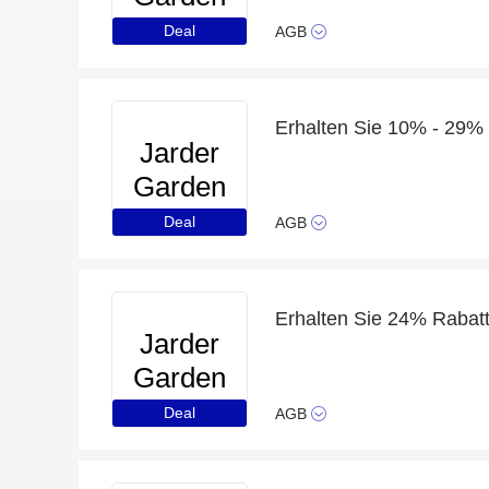
Furniture
Deal
AGB
Jarder
Garden
Furniture
Deal
AGB
Jarder
Garden
Furniture
Deal
AGB