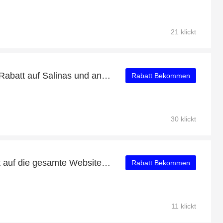
21 klickt
Profitieren Sie von 10% Rabatt auf Salinas und andere 87-Angebote
Rabatt Bekommen
30 klickt
Erhalten Sie 24% Rabatt auf die gesamte Website | 10% Rabatt auf Weiße Füßlinge für Damen im 2er Pack
Rabatt Bekommen
11 klickt