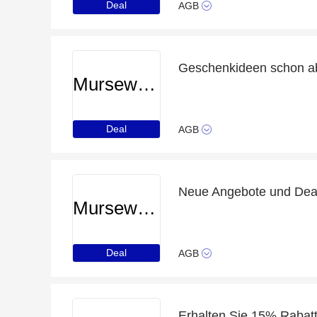
Deal
AGB
Geschenkideen schon a
Murseworld
Deal
AGB
Neue Angebote und Deals
Murseworld
Deal
AGB