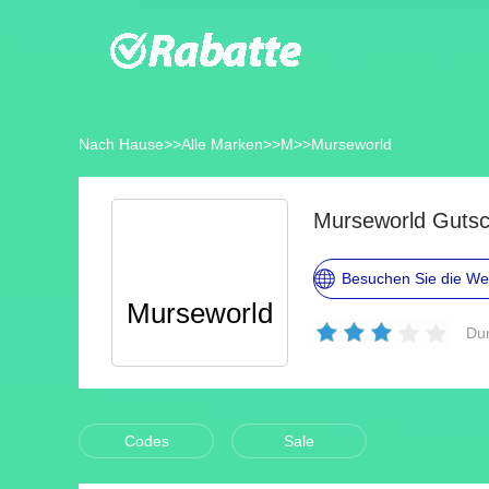
Nach Hause
>>
Alle Marken
>>
M
>>
Murseworld
Murseworld Gutsc
Besuchen Sie die We
Murseworld
Dur
Codes
Sale