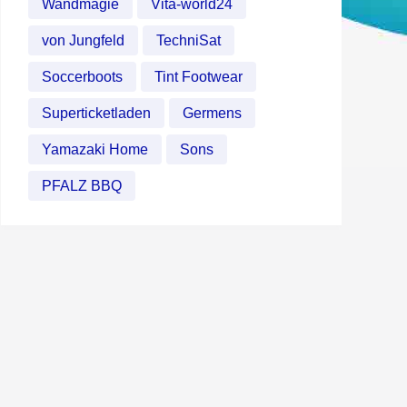
Wandmagie
Vita-world24
von Jungfeld
TechniSat
Soccerboots
Tint Footwear
Superticketladen
Germens
Yamazaki Home
Sons
PFALZ BBQ