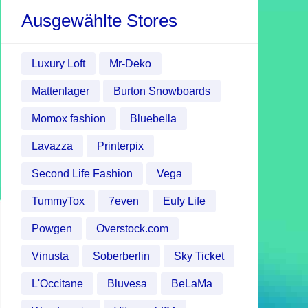
Ausgewählte Stores
Luxury Loft
Mr-Deko
Mattenlager
Burton Snowboards
Momox fashion
Bluebella
Lavazza
Printerpix
Second Life Fashion
Vega
TummyTox
7even
Eufy Life
Powgen
Overstock.com
Vinusta
Soberberlin
Sky Ticket
L'Occitane
Bluvesa
BeLaMa