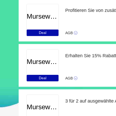
Profitieren Sie von zusä
Murseworld
Deal
AGB
Murseworld
Deal
AGB
3 für 2 auf ausgewählte A
Murseworld