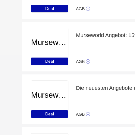
Deal
AGB
Murseworld
Deal
AGB
Die neuesten Angebote 
Murseworld
Deal
AGB