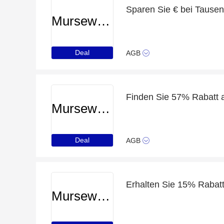
Sparen Sie € bei Tause
Murseworld
Deal
AGB
Murseworld
Deal
AGB
Murseworld