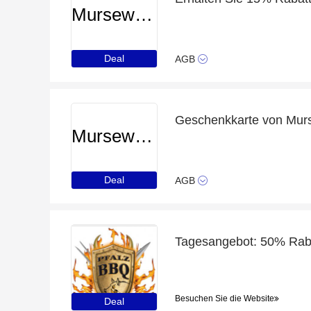
Murseworld
Deal
AGB
Geschenkkarte von Mur
Murseworld
Deal
AGB
Besuchen Sie die Website
Deal