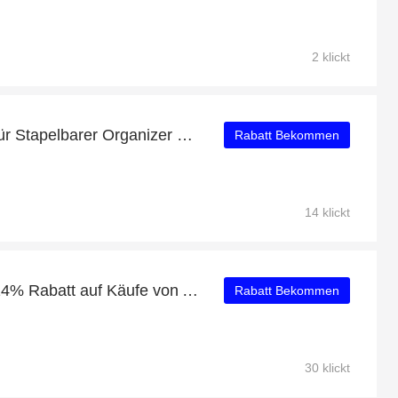
2 klickt
Exklusiver 17%-Rabatt für Stapelbarer Organizer L Tief 2er Set
Rabatt Bekommen
14 klickt
Erhalten Sie zusätzlich 14% Rabatt auf Käufe von Aufbewahrungsbehälter Für Make-Up
Rabatt Bekommen
30 klickt