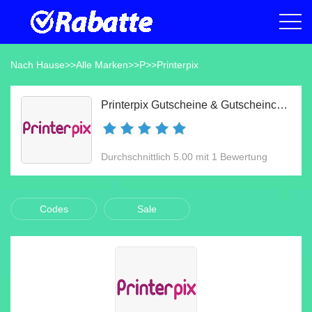
Nach Hause
>>
Alle Marken
>>
P
>>
Printerpix
Printerpix Gutscheine & Gutscheincodes Aug 2026
Durchschnittlich 5.00 mit 1 Bewertung
Codes
Sale