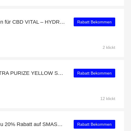
Zusätzliche Einsparungen für CBD VITAL – HYDRACALM ANTI-AGING-PFLEGE plus zusätzliche 82-Angebote
Rabatt Bekommen
2 klickt
AKTIVKOHLEFILTER XTRA PURIZE YELLOW Sonderangebot: bis zu 25% Rabatt
Rabatt Bekommen
12 klickt
Aktion des Monats: Bis zu 20% Rabatt auf SMASH HHC VAPES I LEMON HAZE
Rabatt Bekommen