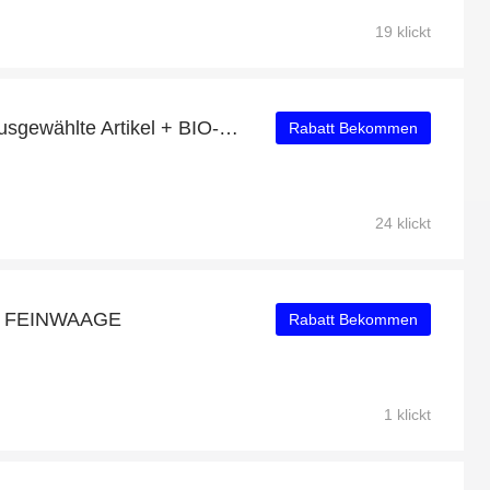
19 klickt
Bis zu 40% Rabatt auf ausgewählte Artikel + BIO-HANFPROTEIN SCHOKOLADE mit 24% Rabatt
Rabatt Bekommen
24 klickt
ZE FEINWAAGE
Rabatt Bekommen
1 klickt