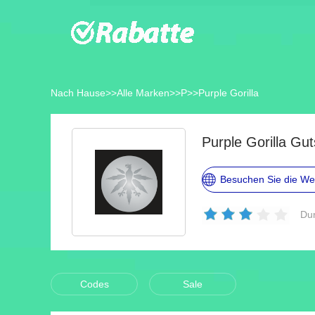
Nach Hause
>>
Alle Marken
>>
P
>>
Purple Gorilla
Purple Gorilla G
Besuchen Sie die We
Dur
Codes
Sale