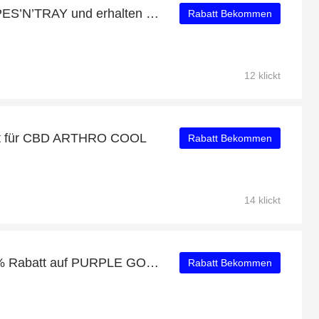
Kaufen Sie PURIZE PAPES’N’TRAY und erhalten Sie bis zu 46% Rabatt
Rabatt Bekommen
12 klickt
att für CBD ARTHRO COOL
Rabatt Bekommen
14 klickt
Genießen Sie bis zu 36% Rabatt auf PURPLE GORILLA T-SHIRT (SCHWARZ)
Rabatt Bekommen