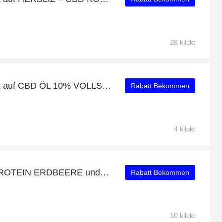
26 klickt
Erhalten Sie 18% Rabatt auf CBD ÖL 10% VOLLSPEKTRUM – FRECHE ZITRONE und mehr
Rabatt Bekommen
4 klickt
Kaufen Sie BIO-HANFPROTEIN ERDBEERE und erhalten Sie 27% Rabatt
Rabatt Bekommen
10 klickt