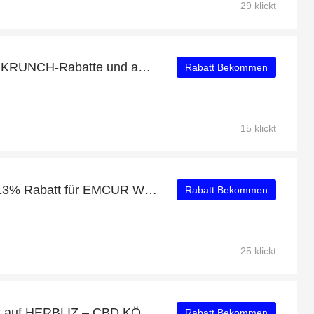
29 klickt
HANF MÜSLI SCHOKO KRUNCH-Rabatte und andere 72-Angebote
Rabatt Bekommen
15 klickt
Genießen Sie mehr als 13% Rabatt für EMCUR WÄRME BALSAM
Rabatt Bekommen
25 klickt
Erhalten Sie 18% Rabatt auf HERBLIZ – CBD KÖRPER & MASSAGEÖL (BERGAMOTTE) und mehr
Rabatt Bekommen