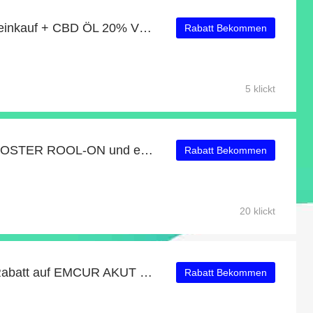
19% Rabatt auf Mindesteinkauf + CBD ÖL 20% VOLLSPEKTRUM – SWISS FX mit 57% Rabatt
Rabatt Bekommen
5 klickt
Kaufen Sie BEAUTY BOOSTER ROOL-ON und erhalten Sie bis zu 28% Rabatt
Rabatt Bekommen
20 klickt
Sonderangebot + 23% Rabatt auf EMCUR AKUT SPRAY
Rabatt Bekommen