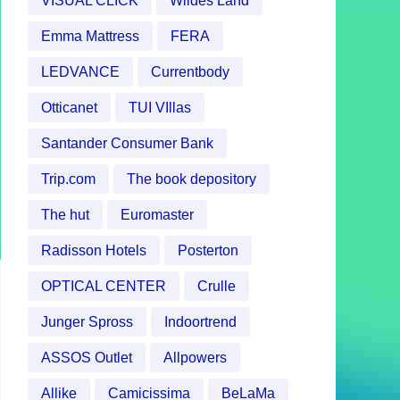
VISUAL CLICK
Wildes Land
Emma Mattress
FERA
LEDVANCE
Currentbody
Otticanet
TUI VIllas
Santander Consumer Bank
Trip.com
The book depository
The hut
Euromaster
Radisson Hotels
Posterton
OPTICAL CENTER
Crulle
Junger Spross
Indoortrend
ASSOS Outlet
Allpowers
Allike
Camicissima
BeLaMa