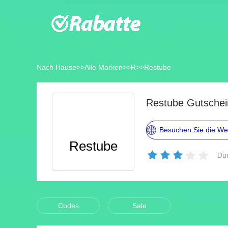
Nach Hause
>>
Alle Marken
>>
R
>>
Restube
Restube Gutschei
Besuchen Sie die We
Restube
Dur
Codes
Sale