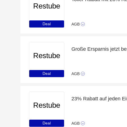
Restube
Deal
AGB
Große Ersparnis jetzt b
Restube
Deal
AGB
23% Rabatt auf jeden Ei
Restube
Deal
AGB