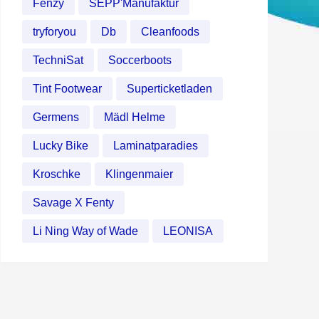
Fenzy
SEPP'Manufaktur
tryforyou
Db
Cleanfoods
TechniSat
Soccerboots
Tint Footwear
Superticketladen
Germens
Mädl Helme
Lucky Bike
Laminatparadies
Kroschke
Klingenmaier
Savage X Fenty
Li Ning Way of Wade
LEONISA