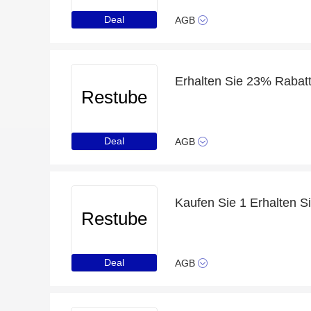
Deal
AGB
Erhalten Sie 23% Rabatt 
Restube
Deal
AGB
Restube
Deal
AGB