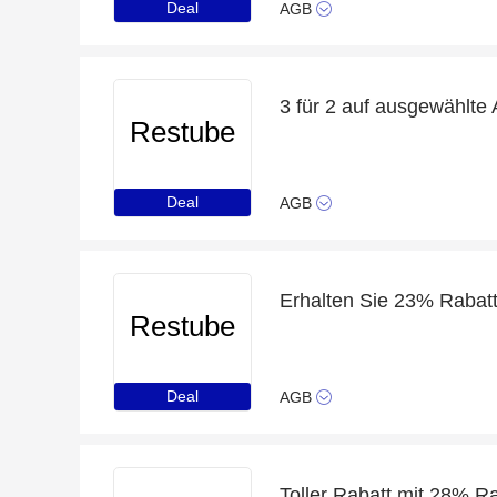
Deal
AGB
3 für 2 auf ausgewählte A
Restube
Deal
AGB
Erhalten Sie 23% Rabat
Restube
Deal
AGB
Toller Rabatt mit 28% R