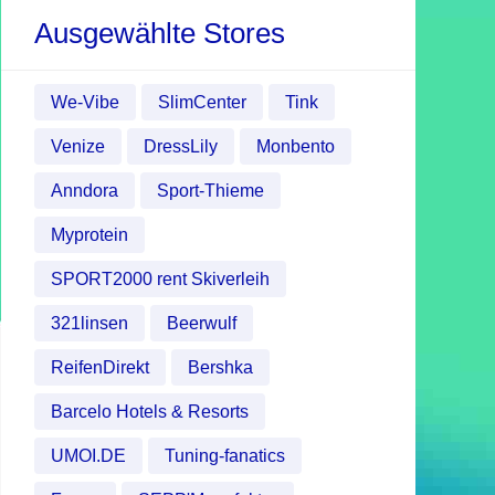
Ausgewählte Stores
We-Vibe
SlimCenter
Tink
Venize
DressLily
Monbento
Anndora
Sport-Thieme
Myprotein
SPORT2000 rent Skiverleih
321linsen
Beerwulf
ReifenDirekt
Bershka
Barcelo Hotels & Resorts
UMOI.DE
Tuning-fanatics