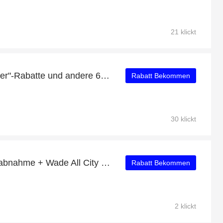
21 klickt
Wade Shadow 5 "Dreamer"-Rabatte und andere 62-Angebote
Rabatt Bekommen
30 klickt
19% Rabatt auf Mindestabnahme + Wade All City 11 V2 "Dreamer" mit 30% Rabatt
Rabatt Bekommen
2 klickt