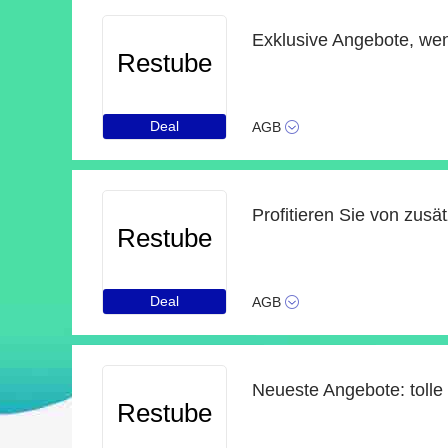
Restube
Deal
AGB
Profitieren Sie von zusä
Restube
Deal
AGB
Restube