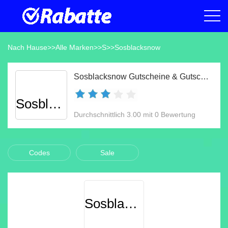
Nach Hause
>>
Alle Marken
>>
S
>>
Sosblacksnow
Sosblacksnow Gutscheine & Gutscheincodes Aug 2026
Sosblacksnow
Durchschnittlich 3.00 mit 0 Bewertung
Codes
Sale
Sosblacksnow