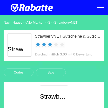
Nach Hause
>>
Alle Marken
>>
S
>>
StrawberryNET
StrawberryNET Gutscheine & Gutscheincodes Aug 2026
StrawberryNET
Durchschnittlich 3.00 mit 0 Bewertung
Codes
Sale
StrawberryNET