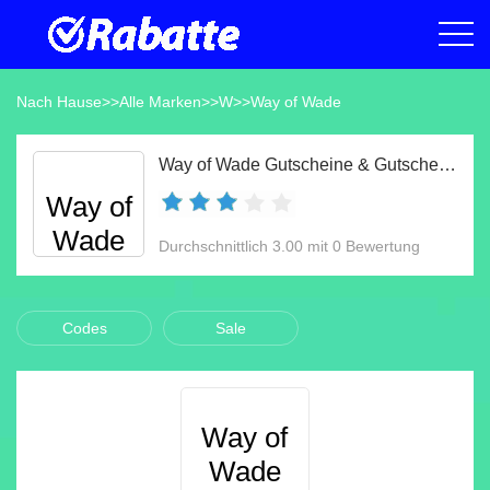
Nach Hause
>>
Alle Marken
>>
W
>>
Way of Wade
Way of Wade Gutscheine & Gutscheincodes Aug 2026
Way of
Wade
Durchschnittlich 3.00 mit 0 Bewertung
Codes
Sale
Way of
Wade