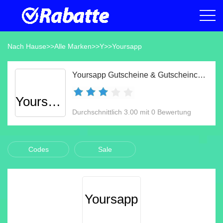
Nach Hause
>>
Alle Marken
>>
Y
>>
Yoursapp
Yoursapp Gutscheine & Gutscheincodes Aug 2026
Yoursapp
Durchschnittlich 3.00 mit 0 Bewertung
Codes
Sale
Yoursapp