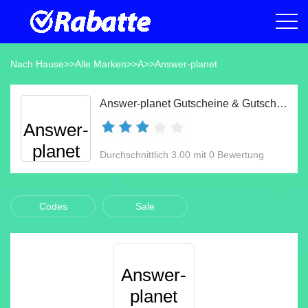
Nach Hause
>>
Alle Marken
>>
A
>>
Answer-planet
Answer-planet Gutscheine & Gutscheincodes Aug 2026
Answer-
planet
Durchschnittlich 3.00 mit 0 Bewertung
Codes
Sale
Answer-
planet