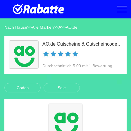
Nach Hause
>>
Alle Marken
>>
A
>>
AO.de
AO.de Gutscheine & Gutscheincodes Aug 2026
Durchschnittlich 5.00 mit 1 Bewertung
Codes
Sale