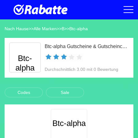
Nach Hause
>>
Alle Marken
>>
B
>>
Btc-alpha
Btc-alpha Gutscheine & Gutscheincodes Aug 2026
Btc-
alpha
Durchschnittlich 3.00 mit 0 Bewertung
Codes
Sale
Btc-alpha