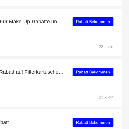
Aufbewahrungsbehälter Für Make-Up-Rabatte und andere 63-Angebote
Rabatt Bekommen
23 klickt
Profitieren Sie von 20% Rabatt auf Filterkartuschen Classic Protect+ Pack 30 plus 20% Rabatt
Rabatt Bekommen
23 klickt
batt
Rabatt Bekommen