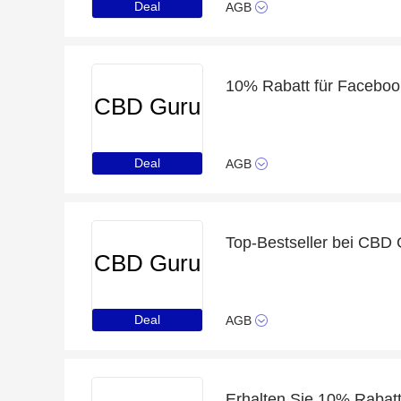
Deal
AGB
10% Rabatt für Faceboo
CBD Guru
Deal
AGB
Top-Bestseller bei CBD
CBD Guru
Deal
AGB