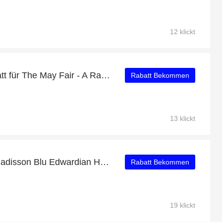
12 klickt
Genießen Sie 24% Rabatt für The May Fair - A Radisson Collection Hotel
Rabatt Bekommen
13 klickt
Verifiziertes Angebot – Radisson Blu Edwardian Heathrow Hotel & Conference Centre London mit Rabatten von bis zu 14%
Rabatt Bekommen
19 klickt