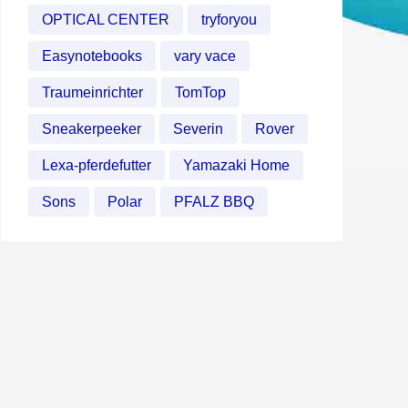
OPTICAL CENTER
tryforyou
Easynotebooks
vary vace
Traumeinrichter
TomTop
Sneakerpeeker
Severin
Rover
Lexa-pferdefutter
Yamazaki Home
Sons
Polar
PFALZ BBQ