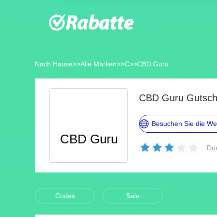
Nach Hause
>>
Alle Marken
>>
C
>>
CBD Guru
CBD Guru Gutsch
Besuchen Sie die We
CBD Guru
Dur
Codes
Sale