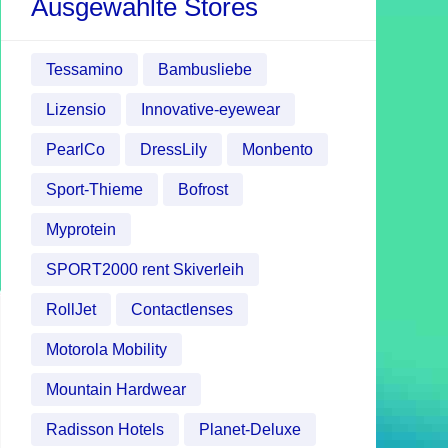
Ausgewählte Stores
Tessamino
Bambusliebe
Lizensio
Innovative-eyewear
PearlCo
DressLily
Monbento
Sport-Thieme
Bofrost
Myprotein
SPORT2000 rent Skiverleih
RollJet
Contactlenses
Motorola Mobility
Mountain Hardwear
Radisson Hotels
Planet-Deluxe