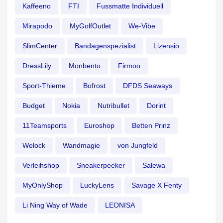
Kaffeeno
FTI
Fussmatte Individuell
Mirapodo
MyGolfOutlet
We-Vibe
SlimCenter
Bandagenspezialist
Lizensio
DressLily
Monbento
Firmoo
Sport-Thieme
Bofrost
DFDS Seaways
Budget
Nokia
Nutribullet
Dorint
11Teamsports
Euroshop
Betten Prinz
Welock
Wandmagie
von Jungfeld
Verleihshop
Sneakerpeeker
Salewa
MyOnlyShop
LuckyLens
Savage X Fenty
Li Ning Way of Wade
LEONISA