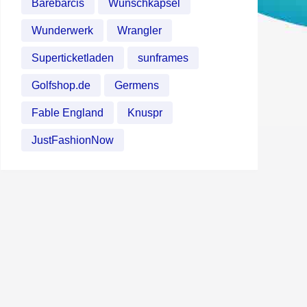
Barebarcis
Wunschkapsel
Wunderwerk
Wrangler
Superticketladen
sunframes
Golfshop.de
Germens
Fable England
Knuspr
JustFashionNow