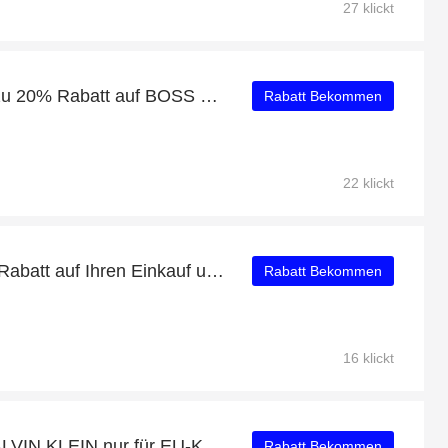
27 klickt
Aktion des Monats: Bis zu 20% Rabatt auf BOSS GREEN
Rabatt Bekommen
22 klickt
Profitieren Sie von 41% Rabatt auf Ihren Einkauf und erhalten Sie ein kostenloses Geschenk
Rabatt Bekommen
16 klickt
Über 43% Rabatt auf CALVIN KLEIN nur für EU-Kunden
Rabatt Bekommen