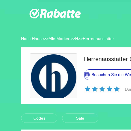
Nach Hause
>>
Alle Marken
>>
H
>>
Herrenausstatter
Herrenausstatter
Besuchen Sie die We
Dur
Codes
Sale