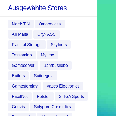
Ausgewählte Stores
NordVPN
Omorovicza
Air Malta
CityPASS
Radical Storage
Skytours
Tessamino
Mytime
Gameserver
Bambusliebe
Butlers
Suitnegozi
Gamesforplay
Vasco Electronics
PixelNet
Petster
STIGA Sports
Geovis
Solypure Cosmetics