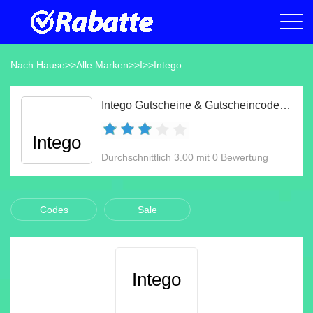
Nach Hause
>>
Alle Marken
>>
I
>>
Intego
Intego Gutscheine & Gutscheincodes Aug 2026
Intego
Durchschnittlich 3.00 mit 0 Bewertung
Codes
Sale
Intego