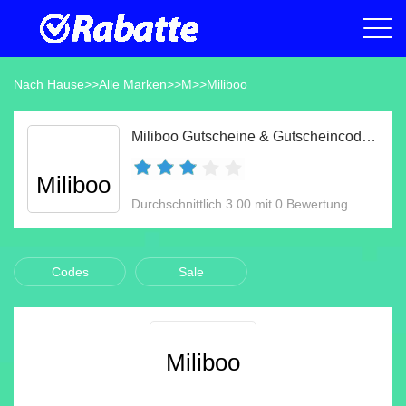
Nach Hause
>>
Alle Marken
>>
M
>>
Miliboo
Miliboo Gutscheine & Gutscheincodes Aug 2026
Miliboo
Durchschnittlich 3.00 mit 0 Bewertung
Codes
Sale
Miliboo