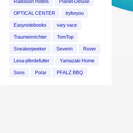
Radisson Hotels
Planet-Deluxe
OPTICAL CENTER
tryforyou
Easynotebooks
vary vace
Traumeinrichter
TomTop
Sneakerpeeker
Severin
Rover
Lexa-pferdefutter
Yamazaki Home
Sons
Polar
PFALZ BBQ