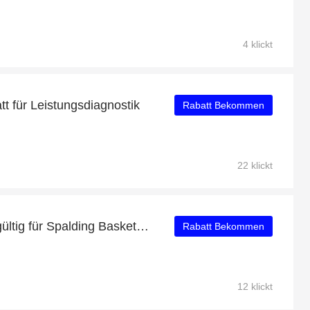
4 klickt
 für Leistungsdiagnostik
Rabatt Bekommen
22 klickt
Bis zu 10% Rabatt: nur gültig für Spalding Basketball "NBA Platinum Outdoor"
Rabatt Bekommen
12 klickt