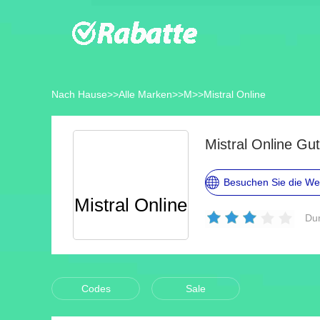
Nach Hause
>>
Alle Marken
>>
M
>>
Mistral Online
Mistral Online G
Besuchen Sie die We
Mistral Online
Dur
Codes
Sale