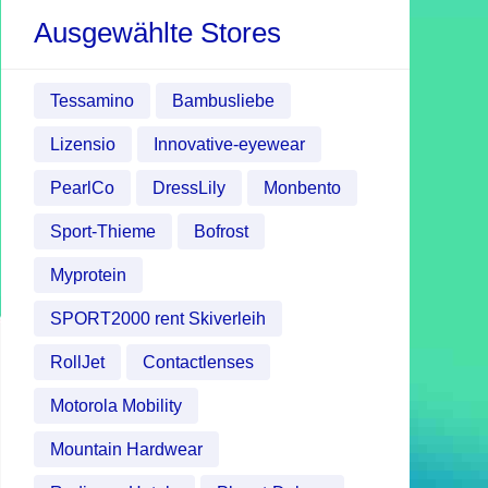
Ausgewählte Stores
Tessamino
Bambusliebe
Lizensio
Innovative-eyewear
PearlCo
DressLily
Monbento
Sport-Thieme
Bofrost
Myprotein
SPORT2000 rent Skiverleih
RollJet
Contactlenses
Motorola Mobility
Mountain Hardwear