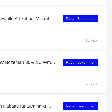
20€ Cashback auf ausgewählte Artikel bei Mistral Online
Rabatt Bekommen
18 klickt
Verifiziertes Angebot für W Bozeman 30F/-1C Wmns Long für Damen: 10% Rabatt
Rabatt Bekommen
26 klickt
Entdecken Sie die besten Rabatte für Lamina -1°C Regular für Damen und Herren mit bis zu 51% Rabatt
Rabatt Bekommen