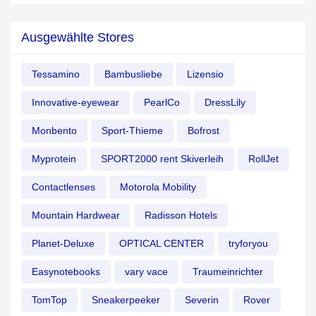
Ausgewählte Stores
Tessamino
Bambusliebe
Lizensio
Innovative-eyewear
PearlCo
DressLily
Monbento
Sport-Thieme
Bofrost
Myprotein
SPORT2000 rent Skiverleih
RollJet
Contactlenses
Motorola Mobility
Mountain Hardwear
Radisson Hotels
Planet-Deluxe
OPTICAL CENTER
tryforyou
Easynotebooks
vary vace
Traumeinrichter
TomTop
Sneakerpeeker
Severin
Rover