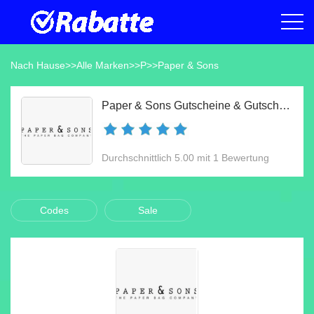
Nach Hause
>>
Alle Marken
>>
P
>>
Paper & Sons
Paper & Sons Gutscheine & Gutscheincodes Aug 2026
Durchschnittlich 5.00 mit 1 Bewertung
Codes
Sale