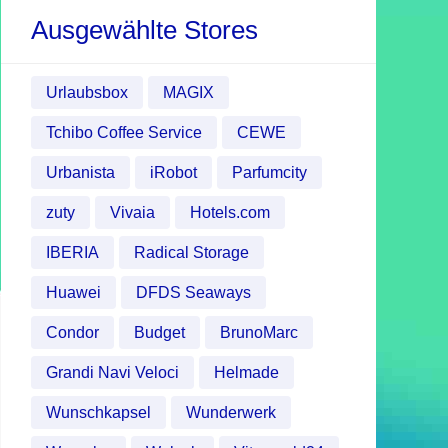
Ausgewählte Stores
Urlaubsbox
MAGIX
Tchibo Coffee Service
CEWE
Urbanista
iRobot
Parfumcity
zuty
Vivaia
Hotels.com
IBERIA
Radical Storage
Huawei
DFDS Seaways
Condor
Budget
BrunoMarc
Grandi Navi Veloci
Helmade
Wunschkapsel
Wunderwerk