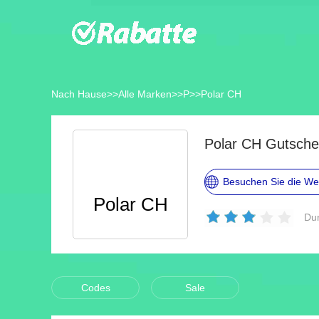
Nach Hause
>>
Alle Marken
>>
P
>>
Polar CH
Polar CH Gutsche
Besuchen Sie die We
Polar CH
Dur
Codes
Sale