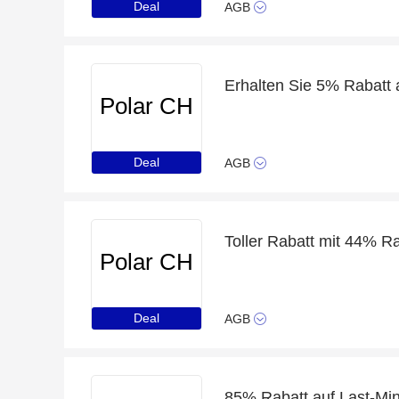
Deal
AGB
Erhalten Sie 5% Rabatt
Polar CH
Deal
AGB
Toller Rabatt mit 44% R
Polar CH
Deal
AGB
85% Rabatt auf Last-Min