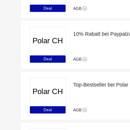
Deal
AGB
10% Rabatt bei Paypalz
Polar CH
Deal
AGB
Top-Bestseller bei Pola
Polar CH
Deal
AGB