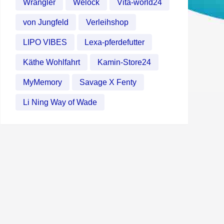
Wrangler
Welock
Vita-world24
von Jungfeld
Verleihshop
LIPO VIBES
Lexa-pferdefutter
Käthe Wohlfahrt
Kamin-Store24
MyMemory
Savage X Fenty
Li Ning Way of Wade