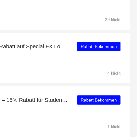
29 klickt
Profitieren Sie von 16% Rabatt auf Special FX Low-Impact Sports Bra plus 16% Rabatt
Rabatt Bekommen
4 klickt
Erhalten Sie 26% Rabatt – 15% Rabatt für Studenten und Xssential Fleece Scope Logo Cropped Hoodie mit 54% Rabatt
Rabatt Bekommen
1 klickt