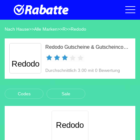
Nach Hause
>>
Alle Marken
>>
R
>>
Redodo
Redodo Gutscheine & Gutscheincodes Aug 2026
Redodo
Durchschnittlich 3.00 mit 0 Bewertung
Codes
Sale
Redodo