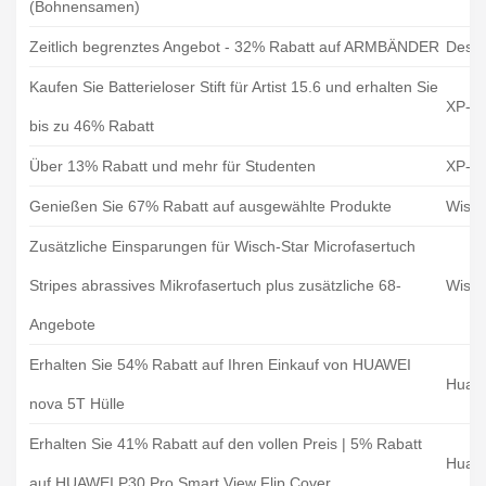
(Bohnensamen)
Zeitlich begrenztes Angebot - 32% Rabatt auf ARMBÄNDER
Desig
Kaufen Sie Batterieloser Stift für Artist 15.6 und erhalten Sie
XP-P
bis zu 46% Rabatt
Über 13% Rabatt und mehr für Studenten
XP-P
Genießen Sie 67% Rabatt auf ausgewählte Produkte
Wisch
Zusätzliche Einsparungen für Wisch-Star Microfasertuch
Stripes abrassives Mikrofasertuch plus zusätzliche 68-
Wisch
Angebote
Erhalten Sie 54% Rabatt auf Ihren Einkauf von HUAWEI
Huaw
nova 5T Hülle
Erhalten Sie 41% Rabatt auf den vollen Preis | 5% Rabatt
Huaw
auf HUAWEI P30 Pro Smart View Flip Cover