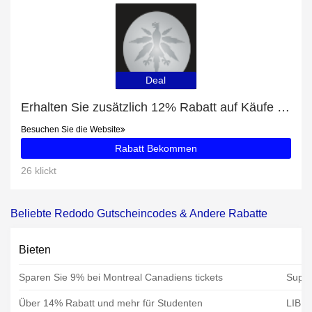
Deal
Erhalten Sie zusätzlich 12% Rabatt auf Käufe von HERBLIZ – CBD KÖRPER & MASSAGEÖL (ZITRONENGRAS)
Besuchen Sie die Website
Rabatt Bekommen
26 klickt
Beliebte Redodo Gutscheincodes & Andere Rabatte
Bieten
Sparen Sie 9% bei Montreal Canadiens tickets
Super
Über 14% Rabatt und mehr für Studenten
LIBR