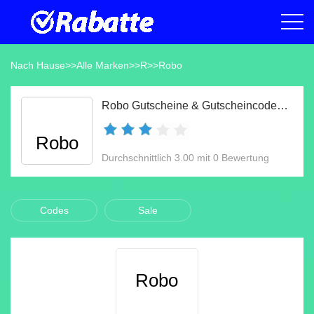
Nach Hause
>>
Alle Marken
>>
R
>>
Robo
Robo Gutscheine & Gutscheincodes Aug 2026
Robo
Durchschnittlich 3.00 mit 0 Bewertung
Codes
Sale
Robo