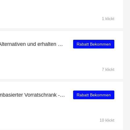
1 klickt
Kaufen Sie Wurst- & Ei-Alternativen und erhalten Sie bis zu 43% Rabatt
Rabatt Bekommen
7 klickt
Sonderrabatt für Pflanzenbasierter Vorratschrank - bis zu 50% Rabatt
Rabatt Bekommen
10 klickt