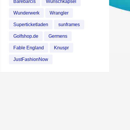
Barebarcis
Wunschkapsel
Wunderwerk
Wrangler
Superticketladen
sunframes
Golfshop.de
Germens
Fable England
Knuspr
JustFashionNow