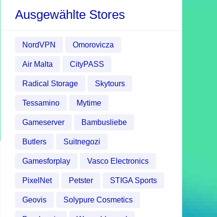
Ausgewählte Stores
NordVPN
Omorovicza
Air Malta
CityPASS
Radical Storage
Skytours
Tessamino
Mytime
Gameserver
Bambusliebe
Butlers
Suitnegozi
Gamesforplay
Vasco Electronics
PixelNet
Petster
STIGA Sports
Geovis
Solypure Cosmetics