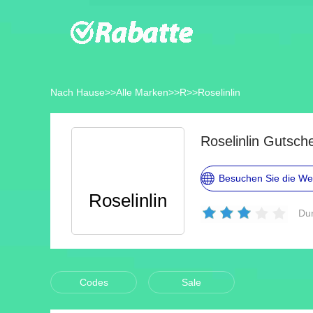
Nach Hause
>>
Alle Marken
>>
R
>>
Roselinlin
Roselinlin Gutsc
Besuchen Sie die We
Roselinlin
Dur
Codes
Sale