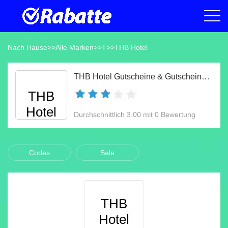
Nach Hause
>>
Alle Marken
>>
T
>>
THB Hotel
THB Hotel Gutscheine & Gutscheincodes Aug 2026
THB
Hotel
Durchschnittlich 3.00 mit 0 Bewertung
Codes
Sale
THB
Hotel