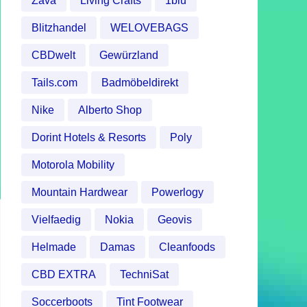
Zava
Living Crafts
1blu
Blitzhandel
WELOVEBAGS
CBDwelt
Gewürzland
Tails.com
Badmöbeldirekt
Nike
Alberto Shop
Dorint Hotels & Resorts
Poly
Motorola Mobility
Mountain Hardwear
Powerlogy
Vielfaedig
Nokia
Geovis
Helmade
Damas
Cleanfoods
CBD EXTRA
TechniSat
Soccerboots
Tint Footwear