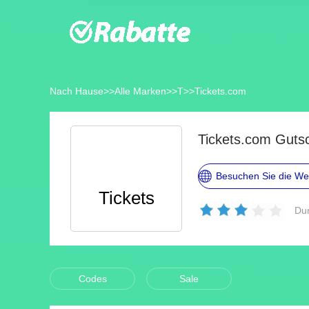
Nach Hause
>>
Alle Marken
>>
T
>>
Tickets.com
Tickets.com Guts
Besuchen Sie die We
Tickets
Dur
Codes
Sale