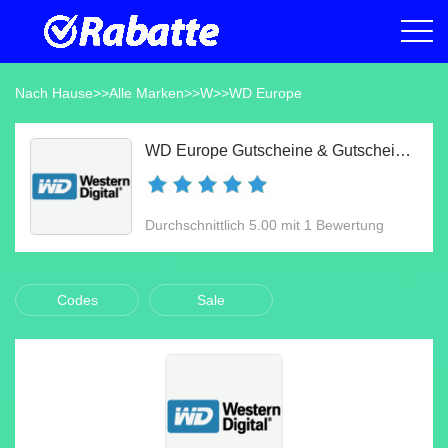
Nach Hause
>>
Alle Marken
>>
W
>>
WD Europe
WD Europe Gutscheine & Gutscheincodes Aug 2026
Durchschnittlich 5.00 mit 1 Bewertung
Codes
Sale