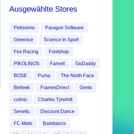
Ausgewählte Stores
Petissimo
Paragon Software
Greenice
Science In Sport
Fox Racing
Footshop
PIKOLINOS
Farnell
GoDaddy
BOSE
Puma
The North Face
Belleek
FramesDirect
Gents
culinic
Charles Tyrwhitt
Senetic
Discount Dance
FC-Moto
Barebarcis