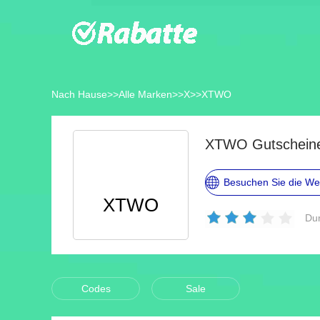
Nach Hause
>>
Alle Marken
>>
X
>>
XTWO
XTWO Gutscheine
Besuchen Sie die We
XTWO
Dur
Codes
Sale