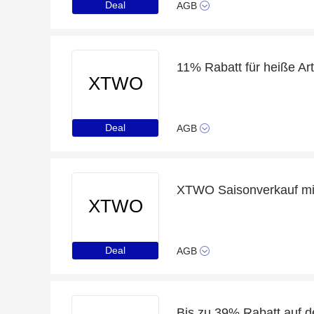
Deal
AGB
11% Rabatt für heiße Ar
XTWO
Deal
AGB
XTWO Saisonverkauf mit
XTWO
Deal
AGB
Bis zu 39% Rabatt auf 