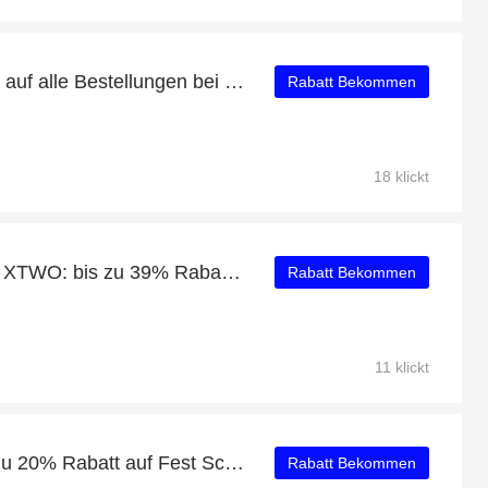
Erhalten Sie 11% Rabatt auf alle Bestellungen bei XTWO
Rabatt Bekommen
18 klickt
Tägliche Ersparnisse für XTWO: bis zu 39% Rabatt + kostenlose Geschenke und mehr
Rabatt Bekommen
11 klickt
Aktion des Monats: Bis zu 20% Rabatt auf Fest Schneemann Lässig Leggings
Rabatt Bekommen