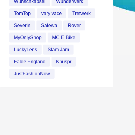
Wunschkapsel
Wunderwerk
TomTop
vary vace
Tretwerk
Severin
Salewa
Rover
MyOnlyShop
MC E-Bike
LuckyLens
Slam Jam
Fable England
Knuspr
JustFashionNow