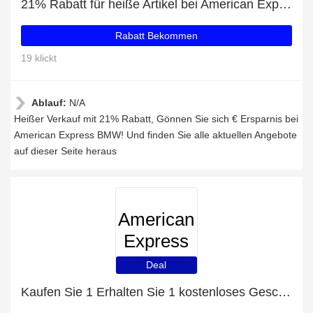
21% Rabatt für heiße Artikel bei American Express BMW
Rabatt Bekommen
19 klickt
Ablauf:
N/A
Heißer Verkauf mit 21% Rabatt, Gönnen Sie sich € Ersparnis bei
American Express BMW! Und finden Sie alle aktuellen Angebote
auf dieser Seite heraus
American
Express
BMW
Deal
Kaufen Sie 1 Erhalten Sie 1 kostenloses Geschenk auf ausgewählte Artikel