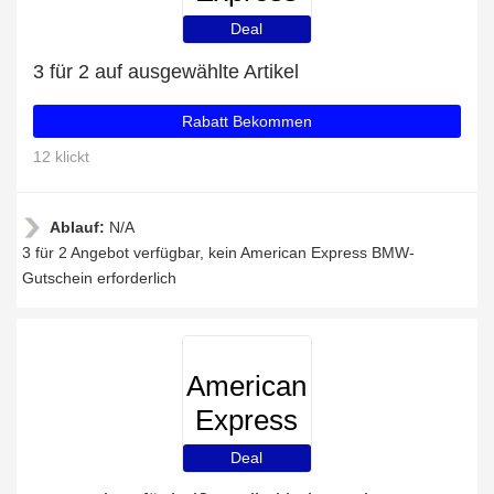
BMW
Deal
3 für 2 auf ausgewählte Artikel
Rabatt Bekommen
12 klickt
Ablauf:
N/A
3 für 2 Angebot verfügbar, kein American Express BMW-
Gutschein erforderlich
American
Express
BMW
Deal