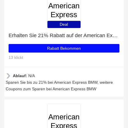
American
Express
BMW
Deal
Erhalten Sie 21% Rabatt auf der American Express BMW-Website
Rabatt Bekommen
13 klickt
Ablauf:
N/A
Sparen Sie bis zu 21% bei American Express BMW, weitere
Coupons zum Sparen bei American Express BMW
American
Express