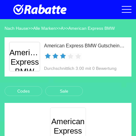
Nach Hause
>>
Alle Marken
>>
A
>>
American Express BMW
American Express BMW Gutscheine & Gutscheincodes Aug 2026
American
Express
Durchschnittlich 3.00 mit 0 Bewertung
BMW
Codes
Sale
American
Express