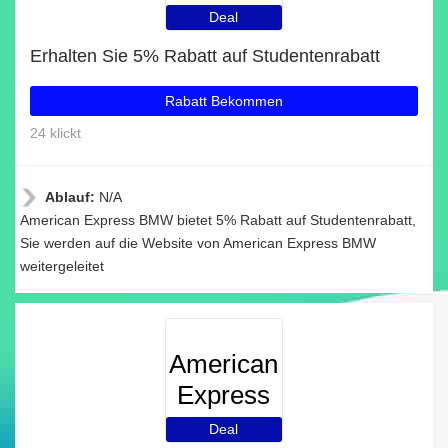
BMW
Deal
Erhalten Sie 5% Rabatt auf Studentenrabatt
Rabatt Bekommen
24 klickt
Ablauf:
N/A
American Express BMW bietet 5% Rabatt auf Studentenrabatt,
Sie werden auf die Website von American Express BMW
weitergeleitet
American
Express
BMW
Deal