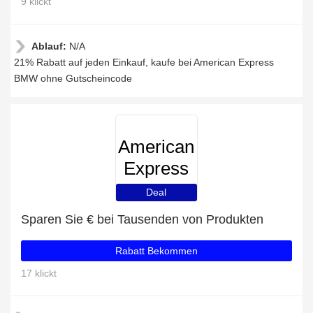
9 klickt
Ablauf:
N/A
21% Rabatt auf jeden Einkauf, kaufe bei American Express
BMW ohne Gutscheincode
American
Express
BMW
Deal
Sparen Sie € bei Tausenden von Produkten
Rabatt Bekommen
17 klickt