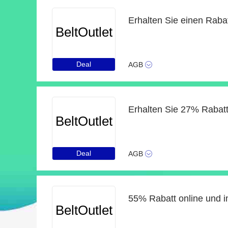
BeltOutlet
Deal
AGB
BeltOutlet
Deal
AGB
55% Rabatt online und 
BeltOutlet