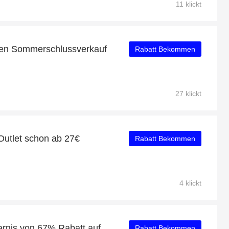
11 klickt
den Sommerschlussverkauf
Rabatt Bekommen
27 klickt
Outlet schon ab 27€
Rabatt Bekommen
4 klickt
BeltOutlet: Riesige Ersparnis von 67% Rabatt auf die gesamte Seite
Rabatt Bekommen