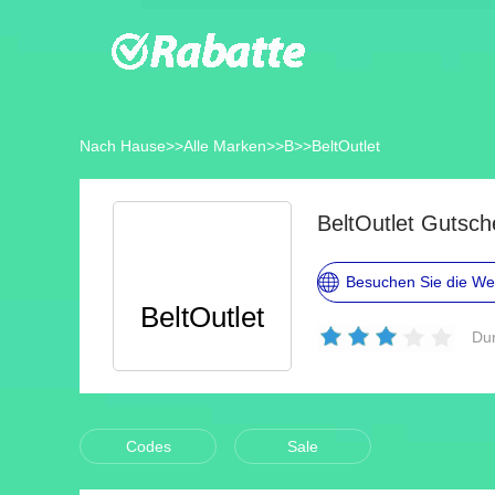
Nach Hause
>>
Alle Marken
>>
B
>>
BeltOutlet
BeltOutlet Gutsc
Besuchen Sie die We
BeltOutlet
Dur
Codes
Sale