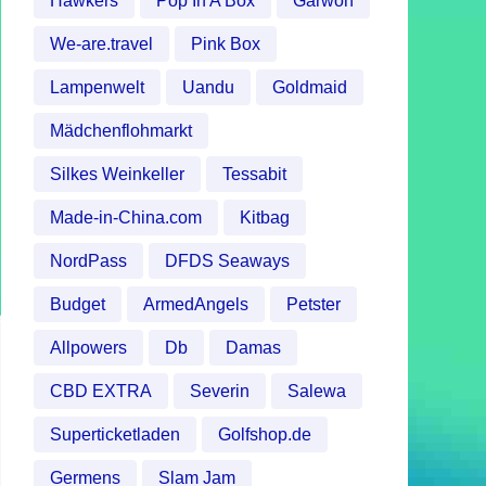
Hawkers
Pop In A Box
Garwoh
We-are.travel
Pink Box
Lampenwelt
Uandu
Goldmaid
Mädchenflohmarkt
Silkes Weinkeller
Tessabit
Made-in-China.com
Kitbag
NordPass
DFDS Seaways
Budget
ArmedAngels
Petster
Allpowers
Db
Damas
CBD EXTRA
Severin
Salewa
Superticketladen
Golfshop.de
Germens
Slam Jam