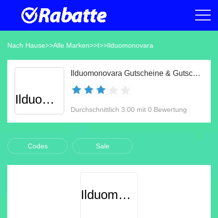
Nach Hause
>>
Alle Marken
>>
I
>>
Ilduomonovara
Ilduomonovara Gutscheine & Gutscheincodes Aug 2026
Ilduomonovara
Durchschnittlich 3.00 mit 0 Bewertung
Codes
Sale
Ilduomonovara